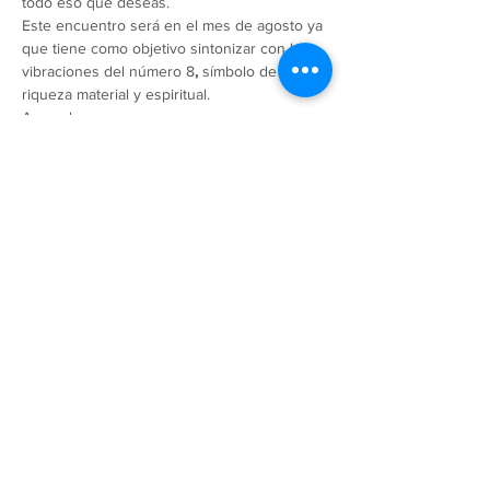
todo eso que deseas.
Este encuentro será en el mes de agosto ya 
que tiene como objetivo sintonizar con las 
vibraciones del número 8
, 
símbolo de 
riqueza material y espiritual.
Aprenderas : 
- A relacionarte de una manera sana con el 
dinero
- Descubriras que cosas pueden estar 
bloqueando su ingreso
- Integrarás herramientas para atraerlo
-  Cambiaras la perspectiva sobre el mundo 
material
-  Y aprenderás tambien técnicas diarias que 
mejoraran tu abundancia
Politicas de Privacidad