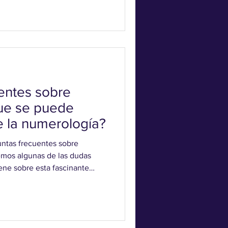
acionada con nuestro
búsqueda de un propósito más
o en numerología? El Vínculo
alidad La numerología, en su
piritual, pero
entes sobre
ue se puede
e la numerología?
untas frecuentes sobre
emos algunas de las dudas
ne sobre esta fascinante
s brindarte claridad y ayudarte
 de los números y su
 ¿Que se puede saber a través
la Numerología y Cómo