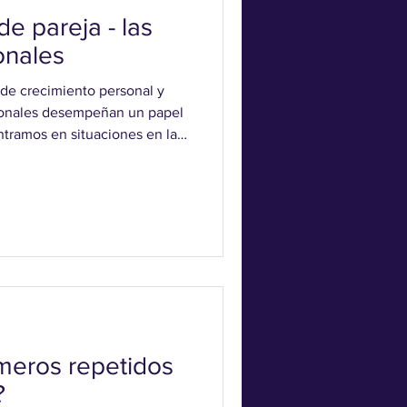
e pareja - las
onales
 de crecimiento personal y
ersonales desempeñan un papel
tramos en situaciones en las
jor la dinámica de nuestras
ares o parejas. ¿Qué nos atrae
qué a veces surgen conflictos?
as puede estar más cerca de lo
ía puede ser la clave para
meros repetidos
?