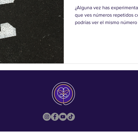
¿Alguna vez has experimenta
que ves números repetidos c
podrías ver el mismo número 
en un reloj o el número de t
inesperados. Esto no es coinc
mensaje del universo o una s
Números que Te Persiguen: ¿
que te persiguen a menudo s
sincrónicos". Estos números 