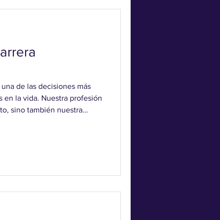
ología y Cómo Funciona? La
antigua que se basa en l
arrera
s una de las decisiones más
en la vida. Nuestra profesión
to, sino también nuestra
sonal. Es natural buscar
ar decisiones profesionales
la numerología puede
 al proporcionar información
tos innatos y cómo pueden
 carrera. D