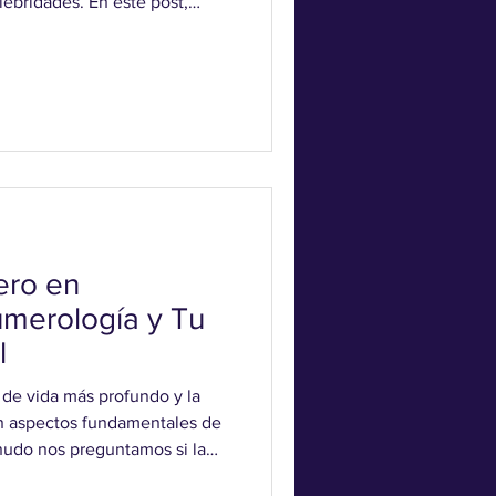
lebridades. En este post,
ogía se ha utilizado en la
fluido en nuestra percepción
d. Números con Significados
ultura popular, algunos
 símbolos con significados
 número
ero en
merología y Tu
l
de vida más profundo y la
on aspectos fundamentales de
nudo nos preguntamos si la
 en los números y sus