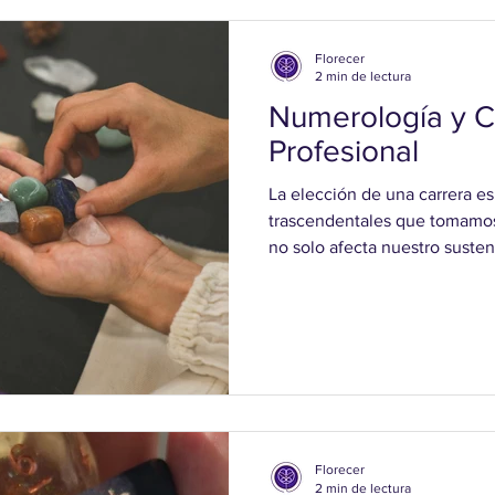
Funciona? ¿Qué es la Numer
numerología es una práctica 
Florecer
2 min de lectura
Numerología y C
Profesional
La elección de una carrera e
trascendentales que tomamos 
no solo afecta nuestro susten
satisfacción y realización per
orientación y claridad al tom
importantes. Es aquí donde 
desempeñar un papel esencial
valiosa sobre nuestros talen
influir en nuestra elección de
Florecer
2 min de lectura