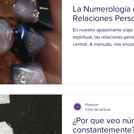
La Numerología d
Relaciones Pers
En nuestro apasionante viaje
espiritual, las relaciones p
central. A menudo, nos encon
que deseamos comprender me
relaciones con amigos, famili
hacia ciertas personas y por 
La respuesta a estas pregunt
que pensamos, y la numerolog
desentrañar esos miste
Florecer
1 min de lectura
¿Por que veo nú
constantemente