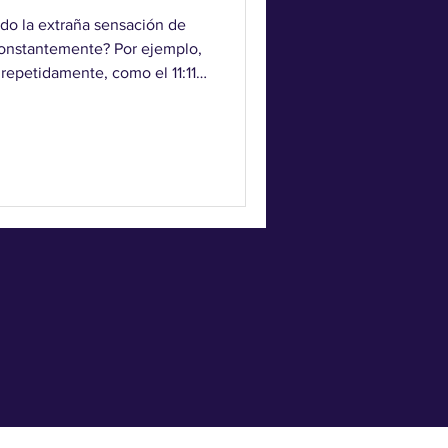
do la extraña sensación de
onstantemente? Por ejemplo,
repetidamente, como el 11:11
u cumpleaños en lugares
idencia; podría ser un
eñal que guía tu camino.
Qué Significan? Los números
e llaman "números
repetidos o especiales tienen