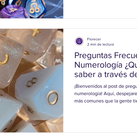
significados, puede estar rel
crecimiento espiritual y la 
profundo. ¿Cuál es mi númer
entre Numerología y Espiritu
esencia, no es una práctica es
Florecer
2 min de lectura
Preguntas Frecu
Numerología ¿Q
saber a través d
¡Bienvenidos al post de preg
numerología! Aquí, despejar
más comunes que la gente tie
disciplina. Nuestro objetivo e
a comprender mejor el mundo
influencia en nuestras vidas.
de la numerología? ¿Qué es 