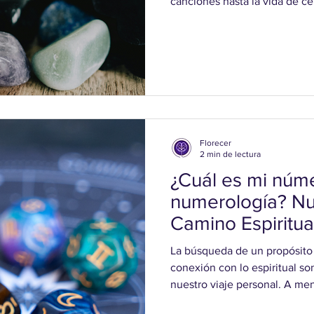
canciones hasta la vida de ce
exploraremos cómo la numerol
cultura popular y cómo ha in
de los números en la socieda
en la Cultura Popular En la c
números se han convertido en
específicos. Por ejemplo, el
Florecer
2 min de lectura
¿Cuál es mi núm
numerología? Nu
Camino Espiritua
La búsqueda de un propósito 
conexión con lo espiritual s
nuestro viaje personal. A me
numerología, con su enfoque